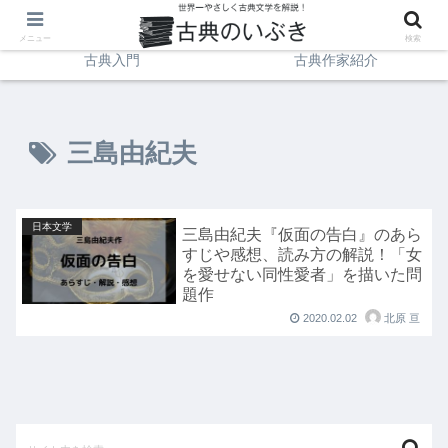
日本文学
イギリス文学
メニュー
検索
古典入門
古典作家紹介
三島由紀夫
日本文学
三島由紀夫『仮面の告白』のあら
すじや感想、読み方の解説！「女
を愛せない同性愛者」を描いた問
題作
2020.02.02
北原 亘