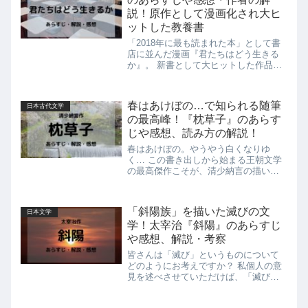
説！原作として漫画化され大ヒ
ットした教養書
「2018年に最も読まれた本」として書
店に並んだ漫画『君たちはどう生きる
か』。 新書として大ヒットした作品で
すが、この本には原作があることをご
存じでしょうか？ その作品とは、今か
ら約80年前の昭和12年（1937年）に出
春はあけぼの…で知られる随筆
日本古代文学
版された同名の小説『...
の最高峰！『枕草子』のあらす
じや感想、読み方の解説！
春はあけぼの。やうやう白くなりゆ
く… この書き出しから始まる王朝文学
の最高傑作こそが、清少納言の描いた
随筆『枕草子』です。 ] 紫式部の手掛
けた『源氏物語』と並んで当代を代表
する作品として語り継がれてきた本作
「斜陽族」を描いた滅びの文
日本文学
は、現代に至るまで高い評価を獲得...
学！太宰治『斜陽』のあらすじ
や感想、解説・考察
皆さんは「滅び」というものについて
どのようにお考えですか？ 私個人の意
見を述べさせていただけば、「滅び」
は物悲しさを感じさせる一方で、この
上のない「美しさ」を合わせ持つ現象