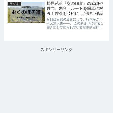
であると考えています。 このサイトで
松尾芭蕉『奥の細道』の感想や
日本文学
以前紹介した「平家物語」で描かれ...
俳句、内容・ルートを簡単に解
説！俳諧を芸術にした紀行作品
月日は百代の過客にして、行きかふ年
も又旅人也——。 このあまりに有名な
書き出しで知られている歴史的紀行作
品が、松尾芭蕉の『奥の細道』です。
本作はそれまで「遊び」の一環として
捉えられていた「俳諧」というジャン
ルを芸術に昇華させただけでなく、...
スポンサーリンク