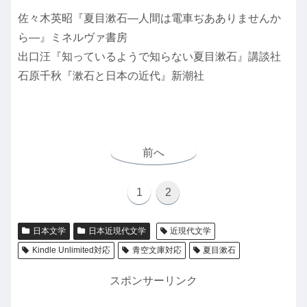
佐々木英昭『夏目漱石—人間は電車ぢあありませんか
ら—』ミネルヴァ書房
出口汪『知っているようで知らない夏目漱石』講談社
石原千秋『漱石と日本の近代』新潮社
前へ
1
2
日本文学
日本近現代文学
近現代文学
Kindle Unlimited対応
青空文庫対応
夏目漱石
スポンサーリンク