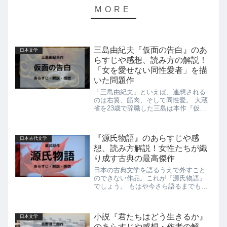
三島由紀夫『仮面の告白』のあ
日本文学
らすじや感想、読み方の解説！
「女を愛せない同性愛者」を描
いた問題作
「三島由紀夫」といえば、連想される
のは右翼、筋肉、そして同性愛。 大蔵
省を23歳で辞職した三島は本作『仮面
の告白』で作家としての地位を固めま
した。 実質的な文壇デビューを果たし
た作品のテーマが同性愛とは、これだ
『源氏物語』のあらすじや感
日本古代文学
けで十分センセーショナル。 し...
想、読み方解説！女性たちが織
り成す古典の最高傑作
日本の古典文学を語るうえで外すこと
のできない作品。これが『源氏物語』
でしょう。 もはや今さら語るまでもな
い歴史的傑作ですが、その長さや読み
づらさから古典の授業以外で読んだこ
とがないという方も多いのではないで
小説『君たちはどう生きるか』
日本文学
しょうか。 そこで、この記事では比...
のあらすじや感想・作者の解