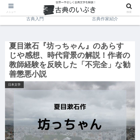
日本文学
イギリス文学
メニュー
検索
古典入門
古典作家紹介
夏目漱石『坊っちゃん』のあらす
じや感想、時代背景の解説！作者の
教師経験を反映した「不完全」な勧
善懲悪小説
日本文学