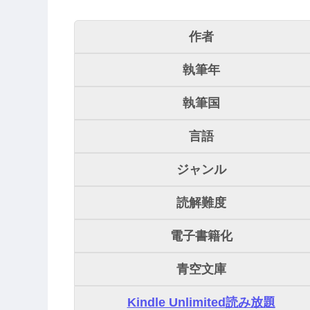
作者
執筆年
執筆国
言語
ジャンル
読解難度
電子書籍化
青空文庫
Kindle Unlimited読み放題