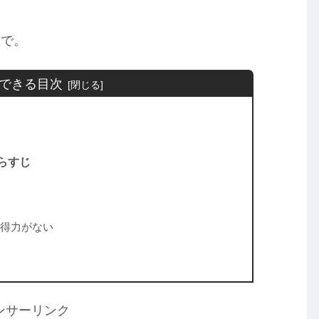
りで。
できる目次
らすじ
得力がない
ンサーリンク