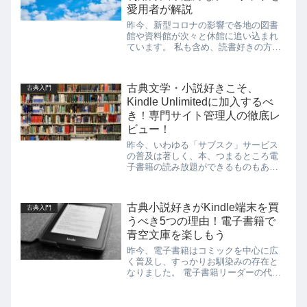
愛用者が解説
昨今、新型コロナの影響で各地の図書
館や資料館が次々と休館に追い込まれ
ています。 私も含め、読書好きの方は
大いに頭を悩ませているのではないで
しょうか。 しかし、どれだけコロナが
流行しようとも「本を読みたい！」と
古典文学・小説好きこそ、
古典入門
いう気持ちが引っ込むわけではあり...
Kindle Unlimitedに加入するべ
き！専門サイト管理人の徹底レ
ビュー！
昨今、いわゆる「サブスク」サービス
の普及は著しく、本、つまるところ電
子書籍の読み放題ができるものもあり
ます。 音楽や映画に比べるとその数は
まだ少ないですが、代表的なものを挙
げるならAmazonが運営しているサービ
古典小説好きがKindle端末を買
古典入門
ス「Kindle Unlim...
うべき5つの理由！電子書籍で
青空文庫を楽しもう
昨今、電子書籍はコミックを中心に広
く普及し、すっかりお馴染みの存在と
なりました。 電子書籍リーダーの代表
的な端末は、Amazonから発売されてい
る「Kindle」でしょう。 コミックや雑
誌を読むのにKindleを愛用する人は多い