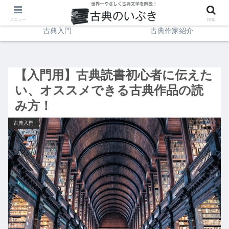
日本文学
イギリス文学
メニュー
検索
古典入門
古典作家紹介
【入門用】古典読書初心者に伝えた
い、オススメできる古典作品の読
み方！
古典入門