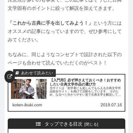
文学固有のポイントに絞って解説を加えてきます。
「これから古典に手を出してみよう！」
という方には
オススメの記事になっていますので、ぜひ参考にして
みてください。
ちなみに、同じようなコンセプトで設計された以下の
ページも合わせて読んでいただくのがベスト！
【入門用】必ず押さえておくべき！おすすめ
したい古典文学作品の選び方
当サイトは「初学者にも楽しんでもらえる古典文学作
品総合サイト」を掲げて活動をしています。 そのた
め、なるべく分かりやすい形で古典文学を解説してい
るのですが、記事を作成する中で「古典文学に共通す
る『作品の選び方解説』の入門ページ」があったほ
koten-ibuki.com
2019.07.16
う...
タップできる目次