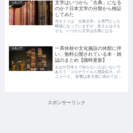
文学はいつから「古典」になる
古典入門
一方、まだ文...
のか？日本文学の分類から検証
してみた
当サイトは「古典文学」を専門とした
構成になっていますが、皆さんはそも
そも「いつから文学は古典になる
の？」という問いに答えることができ
ますか？ もはや日常に溶け込んであり
ふれた言葉と化している「古典」とい
一斉休校や文化施設の休館に伴
古典入門
う表現ですが、その定義をつきつめて
い、無料公開されている本・雑
いく...
誌のまとめ【随時更新】
もはや日本人で知らない人はいないで
あろう「コロナウイルス感染拡大」の
ニュース。 影響は多方面に表れてお
り、エンタメの分野においても多数の
イベントや施設が公開を取りやめる事
態に発展しています。 当サイトに関連
する部分だけでも ・史跡、文学館な...
スポンサーリンク