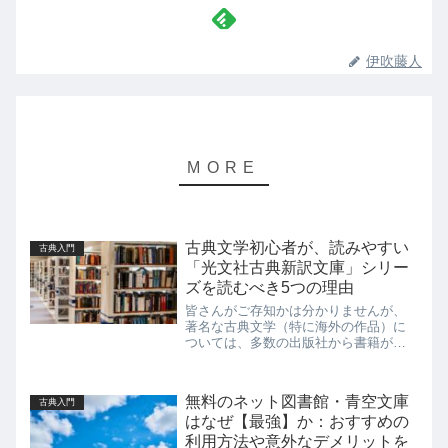
伊吹藤人
古典文学初心者が、読みやすい
古典入門
「光文社古典新訳文庫」シリー
ズを読むべき5つの理由
皆さんがご存知かは分かりませんが、
著名な古典文学（特に海外の作品）に
ついては、多数の出版社から書籍が出
版されています。 その様子については
以前の記事でも語ってきましたが、海
外文学の場合「翻訳」という作業が必
無料のネット図書館・青空文庫
古典入門
要になってくるので、同じ作品でも
はなぜ【最強】か：おすすめの
出...
利用方法や意外なデメリットを